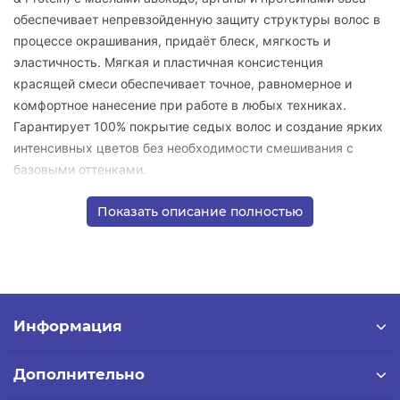
обеспечивает непревзойденную защиту структуры волос в
процессе окрашивания, придаёт блеск, мягкость и
эластичность.
Мягкая и пластичная консистенция
красящей смеси обеспечивает точное, равномерное и
комфортное нанесение при работе в любых техниках.
Гарантирует 100% покрытие седых волос и создание ярких
интенсивных цветов без необходимости смешивания с
базовыми оттенками.
Окрашивание натуральных (не
Первичное окрашивание:
Показать описание полностью
подвергавшихся окрашиванию ранее) волос.
Смешайте 1 часть красителя с 1 частью
Тон-в-тон и темнее:
окисляющей эмульсии. Нанесите красящую смесь от
корней до кончиков волос. Оставьте для воздействия на
30-35мин.
Смешайте 1 часть красителя с 1 частью
С осветлением:
Информация
окисляющей эмульсии. Нанесите красящую смесь на длину
и кончики волос, отступая от корней 1,5 см, и оставьте на
Дополнительно
15 минут.
Снова приготовьте красящую смесь и выполните