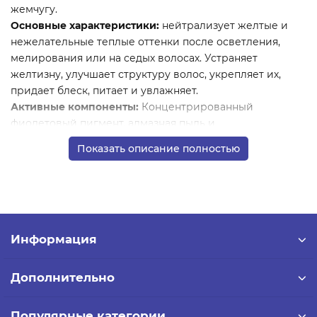
жемчугу.
Основные характеристики:
нейтрализует желтые и
нежелательные теплые оттенки после осветления,
мелирования или на седых волосах. Устраняет
желтизну, улучшает структуру волос, укрепляет их,
придает блеск, питает и увлажняет.
Активные компоненты:
Концентрированный
фиолетовый пигмент, алмазная пыль и
гидролизованный жемчуг.
Показать описание полностью
Способ применения:
наденьте перчатки, нанесите
маску на чистые, подсушенные полотенцем волосы.
Равномерно распределите по всей длине. Оставьте на
3-5 минут (время зависит от желаемой интенсивности
эффекта). Тщательно смойте теплой водой.
Используйте 1-2 раза в неделю для поддержания
Информация
результата.
Дополнительно
Популярные категории