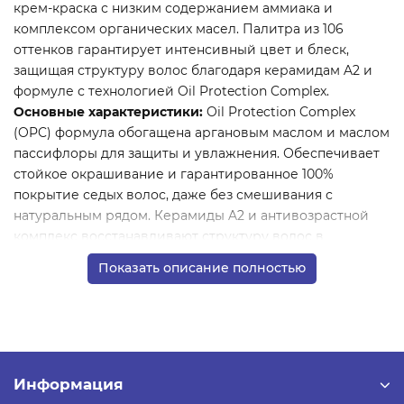
крем-краска с низким содержанием аммиака и
комплексом органических масел. Палитра из 106
оттенков гарантирует интенсивный цвет и блеск,
защищая структуру волос благодаря керамидам A2 и
формуле с технологией Oil Protection Complex.
Основные характеристики:
Oil Protection Complex
(OPC) формула обогащена аргановым маслом и маслом
пассифлоры для защиты и увлажнения. Обеспечивает
стойкое окрашивание и гарантированное 100%
покрытие седых волос, даже без смешивания с
натуральным рядом. Керамиды A2 и антивозрастной
комплекс восстанавливают структуру волос в
процессе окрашивания, делая их мягкими и
Показать описание полностью
блестящими. Кремообразная текстура легко
смешивается и наносится. Крем-краска имеет
приятный аромат и легко распределяется,
обеспечивая однородность цвета. Краска подходит для
создания стойких, насыщенных оттенков с эффектом
ухоженных волос, делая их мягкими и блестящими.
Информация
Пропорции смешивания: