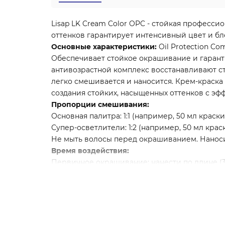
Lisap LK Cream Color OPC - стойкая професс
оттенков гарантирует интенсивный цвет и бле
Основные характеристики:
Oil Protection C
Обеспечивает стойкое окрашивание и гарант
антивозрастной комплекс восстанавливают ст
легко смешивается и наносится. Крем-краска
создания стойких, насыщенных оттенков с эф
Пропорции смешивания:
Основная палитра: 1:1 (например, 50 мл краски 
Супер-осветлители: 1:2 (например, 50 мл краски
Не мыть волосы перед окрашиванием. Наноси
Время воздействия:
Первичное окрашивание: нанести по длине (30
Повторное окрашивание: нанести на отросшие
Супер-осветлители: 45-60 минут.
Тщательно промыть волосы, используя шампун