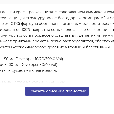
иональная крем-краска с низким содержанием аммиака и ком
ск, защищая структуру волос благодаря керамидам A2 и фор
omplex (OPC) формула обогащена аргановым маслом и масл
ированное 100% покрытие седых волос, даже без смешиван
руктуру волос в процессе окрашивания, делая их мягкими
 имеет приятный аромат и легко распределяется, обеспечив
фектом ухоженных волос, делая их мягкими и блестящими.
+ 50 мл Developer 10/20/30/40 Vol).
 + 100 мл Developer 30/40 Vol).
ть на сухие, немытые волосы.
 мин), затем на корни (35-40 мин).
 корни на 35-40 минут. Для обновления длины — эмульгиров
Показать описание полностью
ь и кондиционер для окрашенных волос (например, серии L