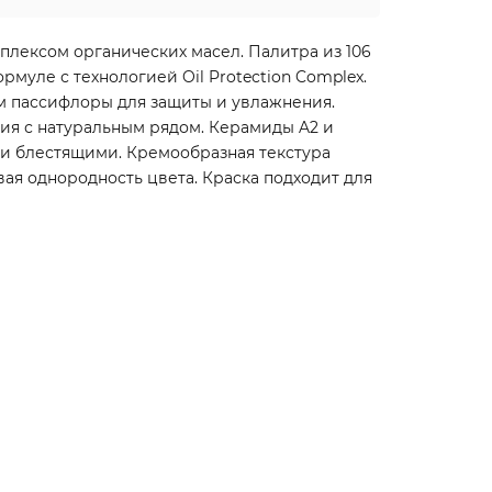
плексом органических масел. Палитра из 106
муле с технологией Oil Protection Complex.
ом пассифлоры для защиты и увлажнения.
ия с натуральным рядом. Керамиды A2 и
 и блестящими. Кремообразная текстура
ая однородность цвета. Краска подходит для
ать с водой на 5-10 минут.
isap TOP CARE Color Vibrance).